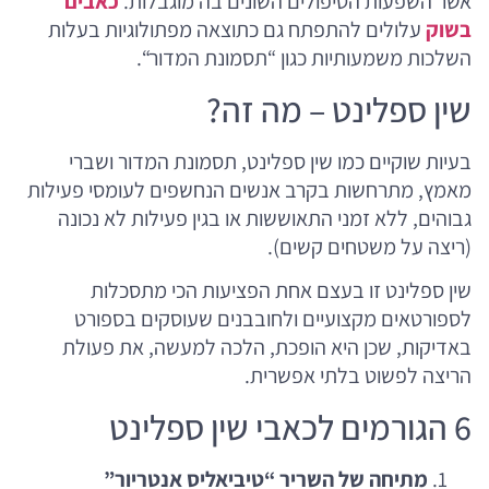
אשר השפעות הטיפולים השונים בה מוגבלות.
כאבים
בשוק
עלולים להתפתח גם כתוצאה מפתולוגיות בעלות
השלכות משמעותיות כגון “תסמונת המדור“.
שין ספלינט – מה זה?
בעיות שוקיים כמו שין ספלינט, תסמונת המדור ושברי
מאמץ, מתרחשות בקרב אנשים הנחשפים לעומסי פעילות
גבוהים, ללא זמני התאוששות או בגין פעילות לא נכונה
(ריצה על משטחים קשים).
שין ספלינט זו בעצם אחת הפציעות הכי מתסכלות
לספורטאים מקצועיים ולחובבנים שעוסקים בספורט
באדיקות, שכן היא הופכת, הלכה למעשה, את פעולת
הריצה לפשוט בלתי אפשרית.
6 הגורמים לכאבי שין ספלינט
מתיחה של השריר “טיביאליס אנטריור”