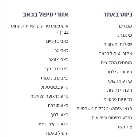
ניווט באתר
אזורי טיפול בכאב
מוצרים
אוסטאוארטריטיס (שחיקת סחוס
בברך)
מי אנחנו
כאבי ברכיים
שאלות ותשובות
כאבי גב
איזורי טיפול בכאב
כאבי צוואר
מומחים ממליצים
כאבים בכתף
סיפורי הצלחה
כאבים בשכמות
מידע מקצועי
קרע במיניסקוס
הסדרי נגישות
קרע ברצועה הצולבת
מדיניות פרטיות
פצע סוכרתי
תנאי שימוש ומגבלות משפטיות
פצעי לחץ
מידע בטיחות וביצועים
פצעים קשיי ריפוי
צור קשר
טיפול באקנה