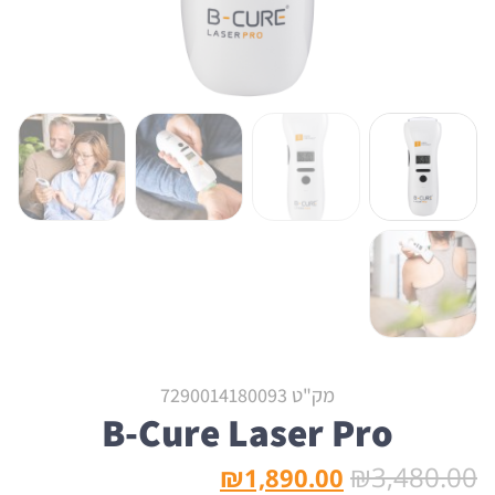
מק"ט 7290014180093
B-Cure Laser Pro
₪
3,480.00
₪
1,890.00