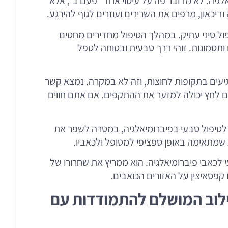
יאלגיה. לא מדובר פה על עיסוי אחד “פעם ב”, אלא
דיכאון, מרפים את השרירים ועוזרים לגוף להירגע.
טיפול סיני עתיק. במהלך הטיפול מחדירים מחטים
ותסמונות. זוהי דרך טבעית ובטוחה לטפל
יעים בתקופות לחוצות, וזה לא במקרה. נמצא קשר
עם לחץ יכולה למזער את ההתקפים. אם אתם חווים
ור לטיפול טבעי בפיברומיאלגיה, במטרה לשפר את
 שמתאימה באופן ספציפי למטופל ולכאביו.
 לכאבי פיברומיאלגיה. הוא ממריץ את שחרורו של
קפסאיצין על האזורים הכואבים.
שילוב המושלם להתמודדות עם