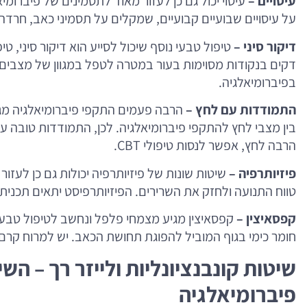
עיסויים –
עיסוי יכול גם כן לעזור מאוד לתסמינים של פיברומ
על עיסויים שבועיים קבועיים, שמקלים על תסמיני כאב, חרדה ו
דיקור סיני –
טיפול טבעי נוסף שיכול לסייע הוא דיקור סיני, 
דקים בנקודות מסוימות בעור במטרה לטפל במגוון של מצבים 
בפיברומיאלגיה.
התמודדות עם לחץ –
הרבה פעמים התקפי פיברומיאלגיה מג
בין מצבי לחץ להתקפי פיברומיאלגיה. לכן, התמודדות טובה 
הרבה לחץ, אפשר לנסות טיפולי CBT.
פיזיותרפיה –
שיטות שונות של פיזיותרפיה יכולות גם כן לעז
טווח התנועה ולחזק את השרירים. הפיזיותרפיסט יתאים תכנית
קפסאיצין –
קפסאיצין מגיע מצמחי פלפל ונחשב לטיפול טבעי
חומר כימי בגוף המוביל להפוגת תחושת הכאב. יש למרוח קרם 
שיטות קונבנציונליות ולייזר רך – ה
פיברומיאלגיה