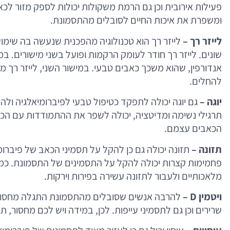
פעילות אירובית וכן גם הרמת משקולות יכולות לספק מזור לכ
ומשפרת את איכות החיים לסובלים מהתסמונת.
לייזר רך –
לייזר רך הוא טכנולוגיה מהפכנית שנעשה בה שימו
שונים. לייזר רך חודר לעומק הרקמות ופועל בשני מישורים. ב
אנדורפין, שהוא משכך כאבים טבעי. במישור השני, לייזר רך מע
להחלים.
יוגה –
גם יוגה יכולה לתפקד כטיפול טבעי לפיברומיאלגיה ול
תרגילי נשימה ומדיטציה, יכולה לשפר את ההתמודדות עם הכא
הכאבים עצמם.
תזונה –
תזונה יכולה גם כן להקל על תסמיני הכאב של פיברו
פחמימות קצרות יכולה להקל על התסמינים של התסמונת. כמו 
מלאכותיים ולעבור לתזונה עשירה בפירות וירקות.
ויטמין D –
שרירים וכן גם לתסמיני עייפות. לכן, במידה ויש לכם מחסור, ת