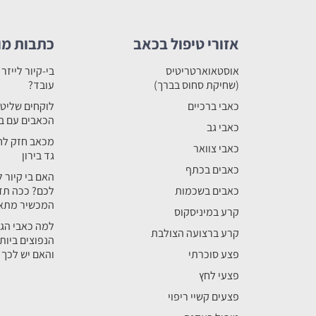
אזורי טיפול בכאב
כתבות מו
אוסטאוארטריטיס
בי-קיור לייזר 
(שחיקת סחוס בברך)
עובד?
כאבי ברכיים
לוקחים שליט
הכאבים עם בי 
כאבי גב
מכאב חזק לח
כאבי צוואר
גד בירון
כאבים בכתף
האם בי קיור 
כאבים בשכמות
לכם? ככה תד
המכשיר מתאי
קרע במיניסקוס
למה כאבי הג
קרע ברצועה הצולבת
הנפוצים ביות
פצע סוכרתי
והאם יש לכך 
פצעי לחץ
פצעים קשיי ריפוי