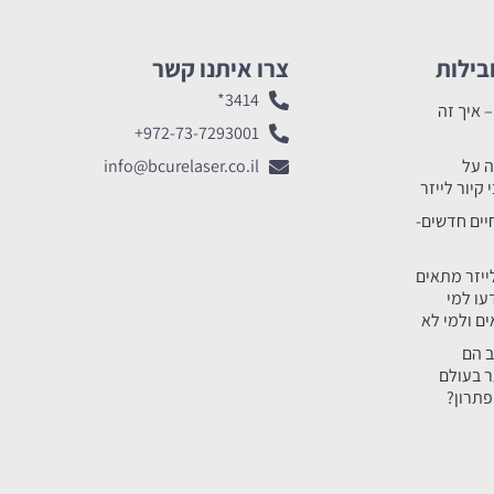
בילות
צרו איתנו קשר
3414*
– איך זה
972-73-7293001+
ה על
info@bcurelaser.co.il
קיור לייזר
יים חדשים-
לייזר מתאים
עו למי
ם ולמי לא
ב הם
ר בעולם
פתרון?