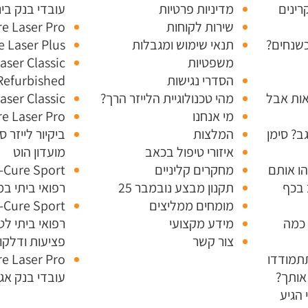
רינים
מדיניות פרטיות
עובדי בנק בינ
שירות לקוחות
e Laser Pro
כשנחים?
תנאי שימוש ומגבלות
e Laser Plus
משפטיות
aser Classic
הסדרי נגישות
Refurbished
אות אבל
מהי טכנולוגיית הלייזר הרך?
aser Classic
מי אנחנו
e Laser Pro
ב? סימן
המלצות
ביקיור לייזר 
איזורי טיפול בכאב
מועדון הוט
הו אותם
מחקרים קליניים
 בכף
תקנון מבצע נובמבר 25
רפואי ביתי ב
מומחים ממליצים
 כמה
מידע מקצועי
רפואי ביתי ל
צור קשר
פציעות ודלקו
תמודדו
אותך?
עובדי בנק אג
 הגיע