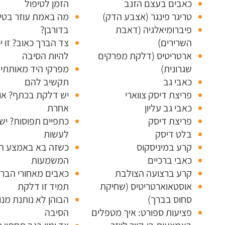
כאבים בעצם הזנב
הזמן לטיפול
טריגר פינגר (אצבע הדק)
מה באמת עוזר בטי
פיברומיאלגיה (דאבת
בדורבן?
השרירים)
צד הברך כאוב? זו י
ארטריטיס (דלקת מפרקים
להיות הסיבה
שגרונית)
מפרקי היד מאותתי
כאבי גב
תקשיב להם
פריצת דיסק צווארי
יש דלקת בכתף? או
כאבי גב עליון
אחרת
פריצת דיסק
כתפיים תפוסות? יש
בלט דיסק
לעשות
קרע במיניסקוס
כשזה בא באמצע הג
כאבי ברכיים
המשמעות
קרע ברצועה הצולבת
כאבים מאחורי הבר
אוסטאוארטריטיס (שחיקת
תמיד זו דלקת
סחוס בברך)
הבוהן לא נותנת מנו
פציעות ספורט: איך מטפלים
הסיבה