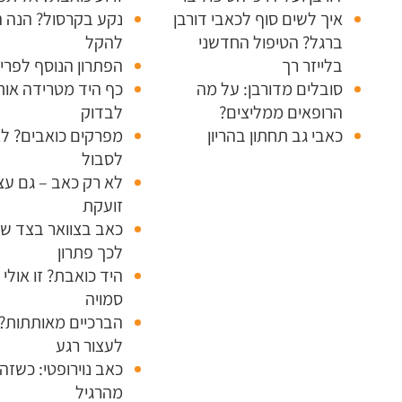
איך לשים סוף לכאבי דורבן
נקע בקרסול? הנה 
ברגל? הטיפול החדשני
להקל
בלייזר רך
הפתרון הנוסף לפרי
סובלים מדורבן: על מה
כף היד מטרידה אות
הרופאים ממליצים?
לבדוק
כאבי גב תחתון בהריון
מפרקים כואבים? לא
לסבול
לא רק כאב – גם עצ
זועקת
כאב בצוואר בצד ש
לכך פתרון
היד כואבת? זו אולי
סמויה
הברכיים מאותתות? 
לעצור רגע
כאב נוירופטי: כשזה
מהרגיל