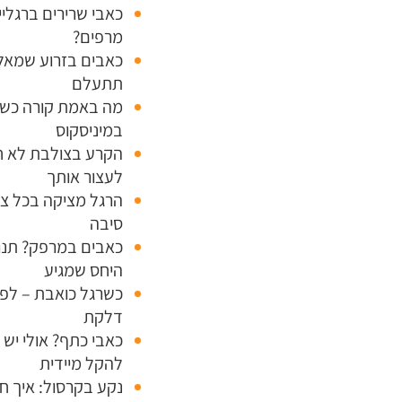
כאבי שרירים ברגלי
מרפים?
כאבים בזרוע שמאל
תתעלם
מה באמת קורה כשי
במיניסקוס
הקרע בצולבת לא ח
לעצור אותך
הרגל מציקה בכל צע
סיבה
כאבים במרפק? תנו 
היחס שמגיע
כשרגל כואבת – לפע
דלקת
כאבי כתף? אולי יש 
להקל מיידית
נקע בקרסול: איך חו