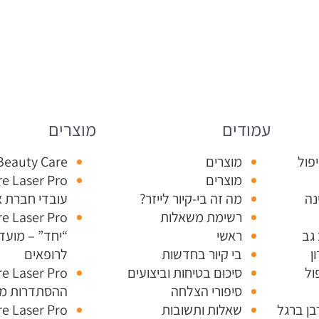
עמודים
מוצרים
פול
מוצרים
Beauty Care
מוצרים
נה
מה זה בי-קיור לייזר?
עובדי חברת א
רשימת משאלות
גב
ראשי
“יחד” – מועדו
ן
בי קיור בחדשות
לרופאים
ול
סיכום בטיחות וביצועים
סיפורי הצלחה
ההסתדרות מר
בן ברגל
שאלות ותשובות