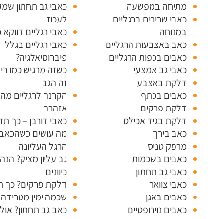
מתיחה במפשעה
כאבי גב תחתון שמק
כאבי שרירים ברגליים
לעכוז
במנוחה
כאבי רגליים דווקא 
כאב באצבעות הרגליים
כאבי רגליים בגלל
כאבים בכפות הרגליים
פיברומיאלגיה?
כאבי גב אמצעי
כשזה מרגיש כמו רי
דלקת באצבע
זה הגב
כאבים בכתף
הקרנה לרגליים מהג
דלקת פרקים
אזהרה
דלקת בגיד אכילס
כאבי דורבן – כך תז
כאב בירך
מה עושים כשהכאב
מרפק טניס
הרגל העליונה
כאבים בשכמות
גב עליון מציק? הנה
כאבי גב תחתון
כיוונים
כאבי צוואר
דלקת פרקים? כך ת
כאבים באגן
שכמה ימין מטרידה 
כאבים נוירופטיים
כאב גב תחתון? אולי