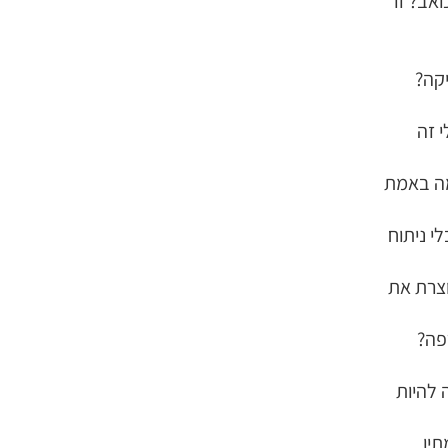
ואב? זו
קה?
 זה
מה באמת
י ניתוח
צרת את
פה?
 להיות
תין