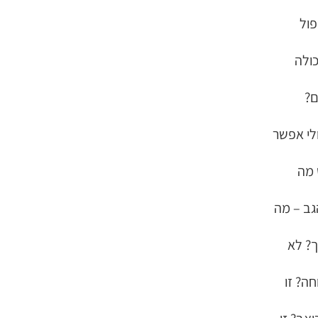
פול
כולה
ם?
לי אפשר
 מה
ב – מה
ך? לא
חה? זו