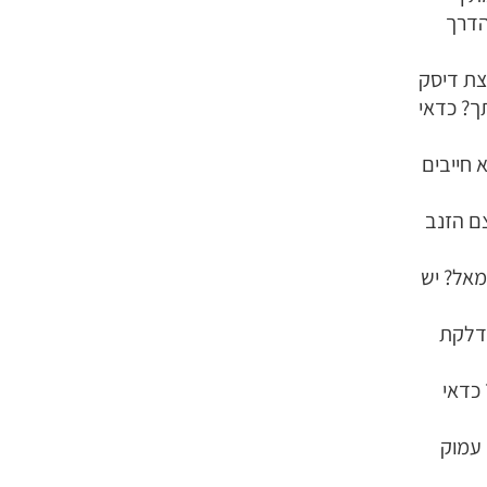
הדרך
צת דיסק
ך? כדאי
 חייבים
ם הזנב
מאל? יש
 דלקת
כדאי
 עמוק