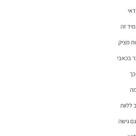
דאי
יד זה
ת מציק
ר בכאבי
כך
מה
 ללוות
גם גישה