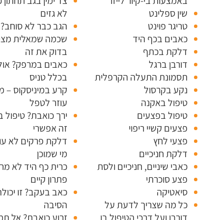
באמצעות בי-קיור לייזר
צד ימין בגב תחתון כ
שין ספלינט
לא גזים
טריגר פוינט
הגב כבר לא סוחב?
כאבים בכף היד
שכמה שמאלית מצי
דלקת בכתף
בדוק את זה
דורבן ברגל
כאבים במרפק? אולי
תסמונת התעלה הקרפלית
בכלל טניס
נקע בקרסול
קרע במיניסקוס – 
טיפול באקנה
עוזר לטפל
טיפול בפצעים
ירך כואבת? טיפול בל
פצעים קשיי ריפוי
זה אפשרי
פצעי לחץ
דלקת פרקים לא עו
דלקת חניכיים
מי שמוכן
כאבי שיניים, חניכיים ולסת
כרית כף היד לא מר
פצע סוכרתי
פתרון קיים
סיאטיקה
כאב בעקב? זו יכולה
כל מה שצריך לדעת על
הסיבה
דורבן ועל דרכי הטיפול בו
זרוע כואבת? אל תמ