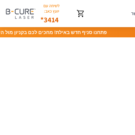
לשיחה עם
יועץ כאב:
ר
3414*
פתחנו סניף חדש באילת! מחכים לכם בקניון מול הים, מחי