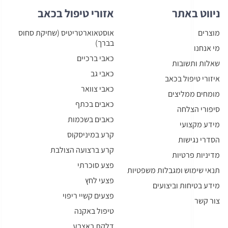
ניווט באתר
אזורי טיפול בכאב
מוצרים
אוסטאוארטריטיס (שחיקת סחוס
בברך)
מי אנחנו
כאבי ברכיים
שאלות ותשובות
כאבי גב
איזורי טיפול בכאב
כאבי צוואר
מומחים ממליצים
כאבים בכתף
סיפורי הצלחה
כאבים בשכמות
מידע מקצועי
קרע במיניסקוס
הסדרי נגישות
קרע ברצועה הצולבת
מדיניות פרטיות
פצע סוכרתי
תנאי שימוש ומגבלות משפטיות
פצעי לחץ
מידע בטיחות וביצועים
פצעים קשיי ריפוי
צור קשר
טיפול באקנה
דלקת באצבע